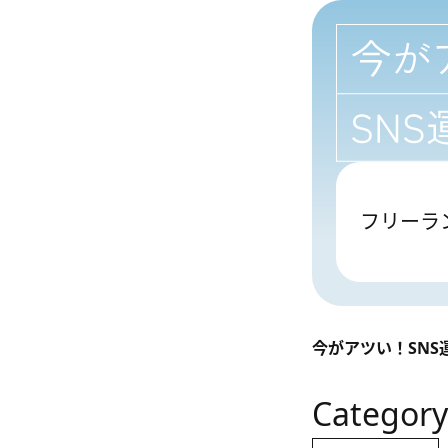
フリーラ
今がアツい！SNS運
Category