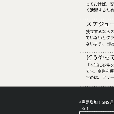
っておけば、
く活躍するた
スケジュ
独立するなら
ていないとク
ないよう、日
どうやっ
「本当に案件
です。案件を
すめは、フリ
需要増加！SNS
る！